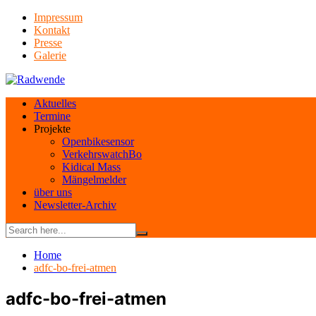
Skip
Impressum
to
Kontakt
content
Presse
Galerie
Aktuelles
Termine
Projekte
Openbikesensor
VerkehrswatchBo
Kidical Mass
Mängelmelder
über uns
Newsletter-Archiv
Home
adfc-bo-frei-atmen
adfc-bo-frei-atmen