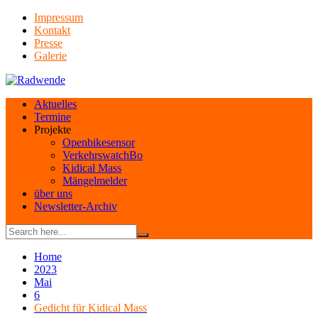
Skip
Impressum
to
Kontakt
content
Presse
Galerie
Aktuelles
Termine
Projekte
Openbikesensor
VerkehrswatchBo
Kidical Mass
Mängelmelder
über uns
Newsletter-Archiv
Home
2023
Mai
6
Gedicht für Kidical Mass